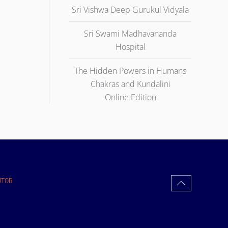
Sri Vishwa Deep Gurukul Vidyala
Sri Swami Madhavananda
Hospital
The Hidden Powers in Humans
Chakras and Kundalini
Online Edition
UTOR