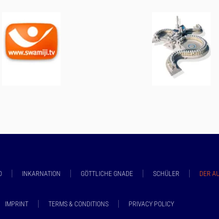
O
INKARNATION
GÖTTLICHE GNADE
SCHÜLER
DER A
IMPRINT
TERMS & CONDITIONS
PRIVACY POLICY