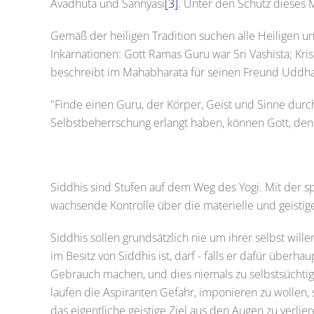
Avadhuta und Sannyasi
[3]
. Unter den Schutz dieses 
Gemäß der heiligen Tradition suchen alle Heiligen und
Inkarnationen: Gott Ramas Guru war Sri Vashista; Kr
beschreibt im Mahabharata für seinen Freund Uddha
"Finde einen Guru, der Körper, Geist und Sinne durc
Selbstbeherrschung erlangt haben, können Gott, den
Siddhis sind Stufen auf dem Weg des Yogi. Mit der spi
wachsende Kontrolle über die materielle und geistige
Siddhis sollen grundsätzlich nie um ihrer selbst wi
im Besitz von Siddhis ist, darf - falls er dafür überha
Gebrauch machen, und dies niemals zu selbstsüchtig
laufen die Aspiranten Gefahr, imponieren zu wollen,
das eigentliche geistige Ziel aus den Augen zu verlier