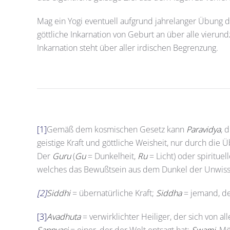
Mag ein Yogi eventuell aufgrund jahrelanger Übung di
göttliche Inkarnation von Geburt an über alle vierun
Inkarnation steht über aller irdischen Begrenzung.
[1]
Gemäß dem kosmischen Gesetz kann
Paravidya
, 
geistige Kraft und göttliche Weisheit, nur durch die 
Der
Guru
(
Gu
= Dunkelheit,
Ru
= Licht) oder spiritue
welches das Bewußtsein aus dem Dunkel der Unwissen
[2]
Siddhi
= übernatürliche Kraft;
Siddha
= jemand, de
[3]
Avadhuta
= verwirklichter Heiliger, der sich von al
Sannyasi
= einer, der der Welt entsagt hat;
Swami
, M