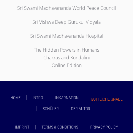
Sri Swami Madhavananda World Peace Council
Sri Vishwa Deep Gurukul Vidyala
Sri Swami Madhavananda Hospital
The Hidden Powers in Humans
Chakras and Kundalini
Online Edition
HOME
INTRO
INKARNATION
GÖTTLICHE GNADE
SCHÜLER
DER AUTOR
IMPRINT
TERMS & CONDITIONS
PRIVACY POLICY